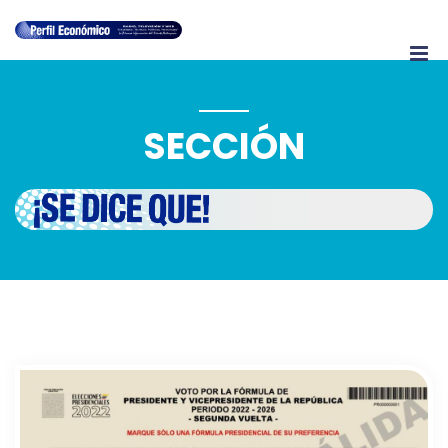
SECCIÓN