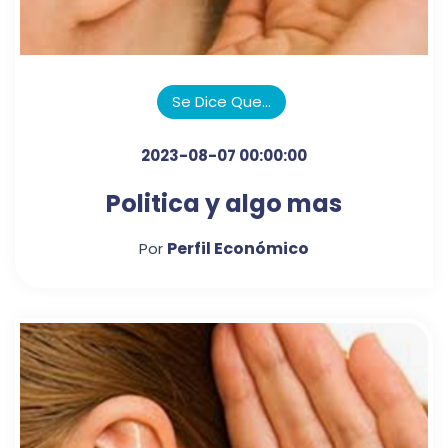
Se Dice Que...
2023-08-07 00:00:00
Politica y algo mas
Perfil Económico
Por