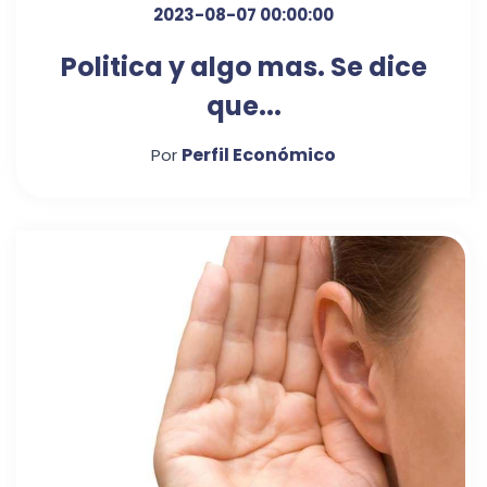
2023-08-07 00:00:00
Politica y algo mas. Se dice
que...
Perfil Económico
Por