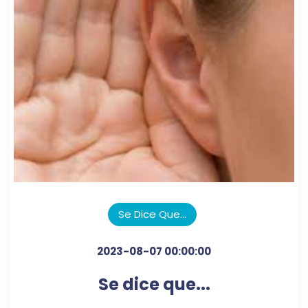
Se Dice Que...
2023-08-07 00:00:00
Se dice que...