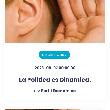
Se Dice Que...
2023-08-07 00:00:00
La Politica es Dinamica.
Perfil Económico
Por