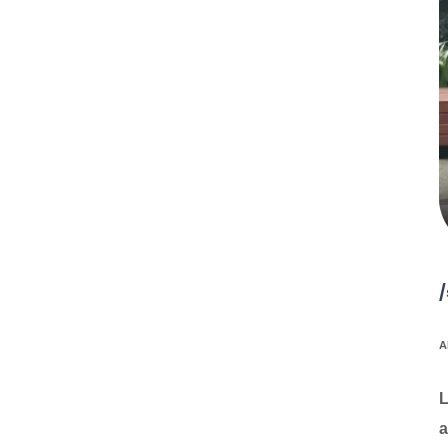
A
L
a