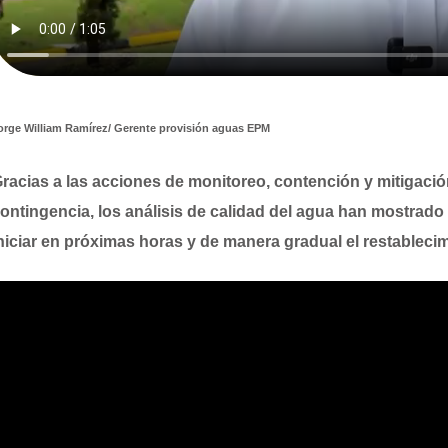
orge William Ramírez/ Gerente provisión aguas EPM
racias a las acciones de monitoreo, contención y mitigac
ontingencia, los análisis de calidad del agua han mostrado 
niciar en próximas horas y de manera gradual el restablecim