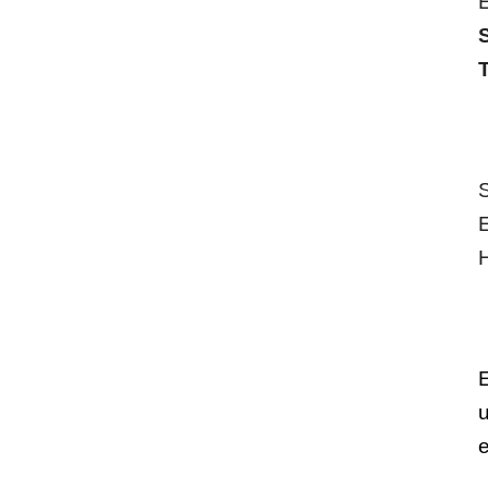
T
S
H
E
e