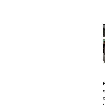
E
q
c